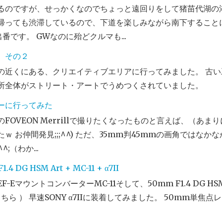
るのですが、せっかくなのでちょっと遠回りをして猪苗代湖の
帰っても渋滞しているので、下道を楽しみながら南下すること
の出番です。 GWなのに殆どクルマも...
 その２
の近くにある、クリエイティブエリアに行ってみました。 古
所全体がストリート・アートでうめつくされていました。
ーに行ってみた
FOVEON Merrillで撮りたくなったものと言えば、（あ
ｗ お仲間発見;;;^^) ただ、35mm判45mmの画角ではな
;（わか...
.4 DG HSM Art + MC-11 + α7II
-EマウントコンバーターMC-11そして、50mm F1.4 DG H
こちら ） 早速SONY α7IIに装着してみました。 50mm単