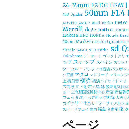
24-35mm F2 DG HSM | 
50mm F1.4
458 Spider
BMW
ADV150
AML-2
Audi
Berlin
Merrill
dq2 Quattro
DUCAT
Hakata
HND
HONDA
Honda Beet
Market
60mm
maserati granturis
sd Q
classic
SAAB 900 Turbo
Yokohama
アーケード
ヴィクトアリ
スナップ
ップ
スペイン
スワンナ
ダーブルー
パッポン
パシフィコ横浜
マクロ
ク空港
マドリード
マリエンプ
横浜
上
横須賀
横浜ベイサイドマリ
広島県
江ノ島
港
江ノ電
阪堺電気軌道
新宿
新宿御
ョー
上海新国際博覧中心
ウェイ
多摩川
大井町
大井町線
大黒う
カイツリー
東京モーターサイクルショ
夜
福島
スピードウェイ
福岡
名古屋
夕
ページ