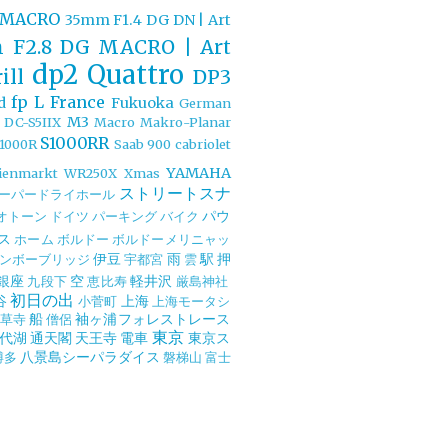
L MACRO
35mm F1.4 DG DN | Art
 F2.8 DG MACRO | Art
dp2 Quattro
ill
DP3
fp L
France
d
Fukuoka
German
M3
 DC-S5IIX
Macro
Makro-Planar
S1000RR
1000R
Saab 900 cabriolet
YAMAHA
lienmarkt
WR250X
Xmas
ストリートスナ
ーパードライホール
パウ
オトーン
ドイツ
パーキング
バイク
ス
ホーム
ボルドー
ボルドーメリニャッ
伊豆
雨
駅
押
ンボーブリッジ
宇都宮
雲
銀座
空
軽井沢
九段下
恵比寿
厳島神社
初日の出
谷
上海
小菅町
上海モータシ
船
袖ヶ浦フォレストレース
草寺
僧侶
東京
代湖
通天閣
天王寺
電車
東京ス
八景島シーパラダイス
博多
磐梯山
富士