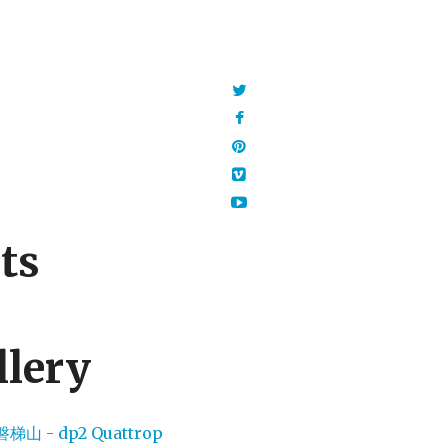
ts
llery
梯山 - dp2 Quattrop