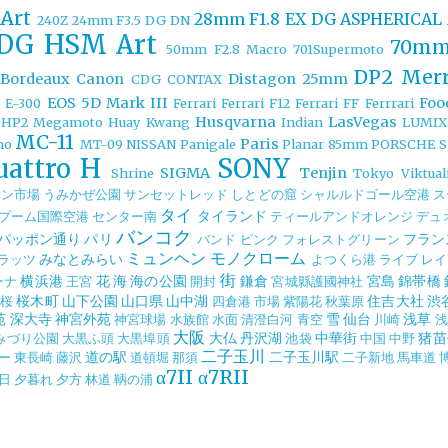
Art
28mm F1.8 EX DG ASPHERICA
240Z
24mm F3.5 DG DN
 DG HSM Art
70mm
50mm F2.8 Macro
701Supermoto
DP2 Merr
Bordeaux
Canon
Distagon 25mm
CDG
CONTAX
EOS 5D Mark III
Foo
I
E-300
Ferrari
Ferrari F12
Ferrari FF
Ferrrari
Husqvarna
LasVegas
HP2 Megamoto
Huay Kwang
Indian
LUMIX
MC-11
Paris
mo
MT-09
NISSAN
Panigale
Planar 85mm
PORSCHE
S
uattro H
SONY
SIGMA
Tenjin
Shrine
Tokyo
Viktua
エン市場
うみかぜ公園
サンセットレッド
しとどの窟
シャルルドゴール空港
ス
タイ
タイランド
プーム国際空港
センター南
ティールアンドオレンジ
デュ
バンコク
パッポン通り
パリ
フラン
バンド
ピンク
フォレストグリーン
ミュンヘン
モノクローム
みなとみらい
ラッツ
よつくら港
ライブ
レイ
街
横浜港
花
海
海の公園
鎌倉
宮島
錦帯橋
ーナ
王宮
開封
宮城縣護國神社
桜木町
山下公園
山口県
山中湖
住吉大社
渋
桜
四倉港
市場
紫陽花
秋葉原
苑
深大寺
神宮外苑
雪
仙台
浅草
神宮球場
水族館
水面
清澄白河
青空
川崎
浅
大阪
大仏
丹沢湖
中華街
猪苗
みづり公園
大黒ふ頭
大黒埠頭
池袋
中国
中野
二子玉川
道の駅
二子玉川駅
ー
東長崎
藤沢
道頓堀
那須
二子新地
馬車道
α7II
α7RII
日
夕暮れ
夕方
林道
鞆の浦