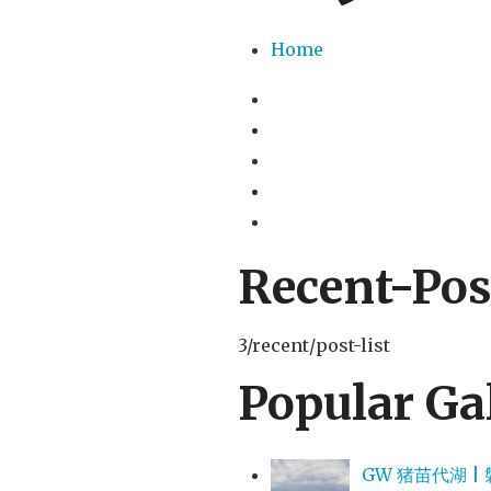
Home
Recent-Pos
3/recent/post-list
Popular Ga
GW 猪苗代湖 | 磐