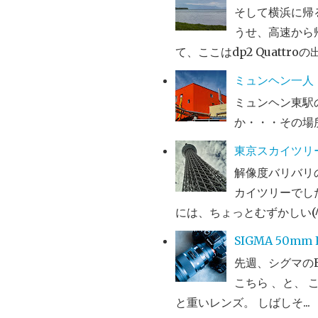
そして横浜に帰
うせ、高速から
て、ここはdp2 Quattro
ミュンヘン一人
ミュンヘン東駅
か・・・その場
東京スカイツリ
解像度バリバリの
カイツリーでした
には、ちょっとむずかしい(^^
SIGMA 50mm F1
先週、シグマのEF
こちら 、と、 
と重いレンズ。 しばしそ...