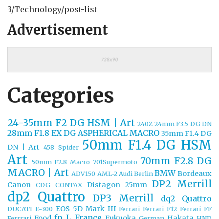
3/Technology/post-list
Advertisement
Categories
24-35mm F2 DG HSM | Art
240Z
24mm F3.5 DG DN
28mm F1.8 EX DG ASPHERICAL MACRO
35mm F1.4 DG
50mm F1.4 DG HSM
DN | Art
458 Spider
Art
70mm F2.8 DG
50mm F2.8 Macro
701Supermoto
MACRO | Art
BMW
Bordeaux
ADV150
AML-2
Audi
Berlin
DP2 Merrill
Canon
Distagon 25mm
CDG
CONTAX
dp2 Quattro
DP3 Merrill
dq2 Quattro
EOS 5D Mark III
DUCATI
E-300
Ferrari
Ferrari F12
Ferrari FF
fp L
France
Food
Fukuoka
Hakata
Ferrrari
German
HND