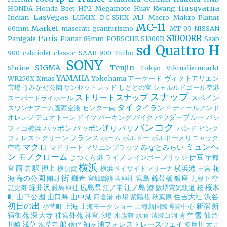
Husqvarna
HONDA
Honda Beet
HP2 Megamoto
Huay Kwang
LasVegas
M3
Indian
LUMIX DC-S5IIX
Macro
Makro-Planar
MC-11
Market
60mm
maserati granturismo
MT-09
NISSAN
S1000RR
Paris
Panigale
Planar 85mm
PORSCHE
S1000R
Saab
sd Quattro H
900 cabriolet classic
SAAB 900 Turbo
SONY
SIGMA
Tenjin
Shrine
Tokyo
Viktualienmarkt
YAMAHA
WR250X
Xmas
Yokohama
アーケード
ヴィクトアリエン
市場
うみかぜ公園
サンセットレッド
しとどの窟
シャルルドゴール空港
スナップ
ストリートスナップ
スペイン
スーパードライホール
タイ
タイランド
スワンナプーム国際空港
センター南
ティールアンド
パウダーブルー
オレンジ
デュオトーン
ドイツ
パーキング
バイク
パシ
バンコク
パッポン
パッポン通り
パリ
フィコ横浜
バンド
ピンク
フランス
フォレストグリーン
ホーム
ボルドー
ボルドーメリニャック
マクロ
ミュンヘ
みなとみらい
空港
マドリード
マリエンプラッツ
ン
モノクローム
伊豆
よつくら港
ライブ
レインボーブリッジ
宇都
横浜
雨
駅
押上
横浜港
花
宮
雲
横須賀
横浜ベイサイドマリーナ
王宮
街
海
海の公園
鎌倉
宮島
錦帯橋
銀座
空
開封
宮城縣護國神社
九段下
軽井沢
広島県
江ノ島
港
桜木
恵比寿
厳島神社
江ノ電
阪堺電気軌道
桜
町
山下公園
山口県
山中湖
住吉大社
渋谷
四倉港
市場
紫陽花
秋葉原
初日の出
上海
新宿
新
小菅町
上海モータショー
上海新国際博覧中心
宿御苑
深大寺
神宮外苑
雪
仙台
神宮球場
水族館
水面
清澄白河
青空
浅草
船
袖ヶ浦フォレストレースウェイ
川崎
浅草寺
僧侶
多摩川
大井