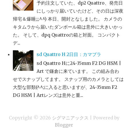
予約注文していた、dp2 Quattro、発売日
にしっかり届いていたけど、その日は深夜
帰宅＆爆睡;;;^^) 本日、開封となしました。 カメラの
キタムラから届いたダンボール箱は意外に大きいかっ
た。 そして、dpq Quattroの箱と対面。 コンパクト
デ...
sd Quattro H 2日目：カマブラ
sd Quattro Hに24-35mm F2 DG HSM |
Art で鎌倉に来ています。 この組み合わ
せでスナップしてます。 スナップ用のカメラとしては
大型な部類(^^;に入ると思いますが、24-35mm F2
DG HSM | Artレンズは意外と重...
Copyright ©
2026
シグマニアックス
| Powered by
Blogger