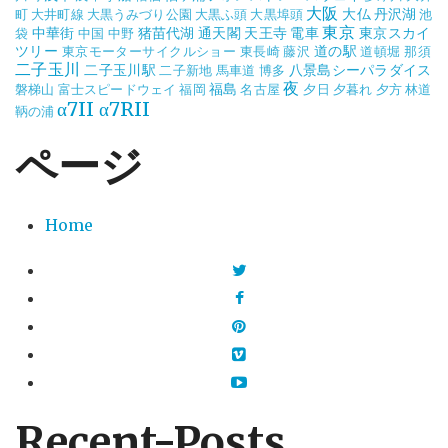
大阪
大仏
丹沢湖
町
大井町線
大黒うみづり公園
大黒ふ頭
大黒埠頭
池
東京
中華街
猪苗代湖
通天閣
天王寺
電車
東京スカイ
袋
中国
中野
ツリー
道の駅
東京モーターサイクルショー
東長崎
藤沢
道頓堀
那須
二子玉川
二子玉川駅
八景島シーパラダイス
二子新地
馬車道
博多
夜
福島
磐梯山
富士スピードウェイ
福岡
名古屋
夕日
夕暮れ
夕方
林道
α7II
α7RII
鞆の浦
ページ
Home
Recent-Posts