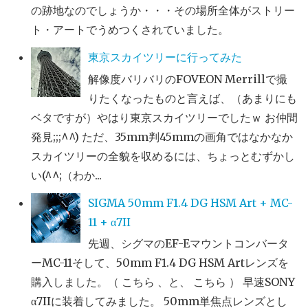
の跡地なのでしょうか・・・その場所全体がストリー
ト・アートでうめつくされていました。
東京スカイツリーに行ってみた
解像度バリバリのFOVEON Merrillで撮
りたくなったものと言えば、（あまりにも
ベタですが）やはり東京スカイツリーでしたｗ お仲間
発見;;;^^) ただ、35mm判45mmの画角ではなかなか
スカイツリーの全貌を収めるには、ちょっとむずかし
い(^^;（わか...
SIGMA 50mm F1.4 DG HSM Art + MC-
11 + α7II
先週、シグマのEF-Eマウントコンバータ
ーMC-11そして、50mm F1.4 DG HSM Artレンズを
購入しました。（ こちら 、と、 こちら ） 早速SONY
α7IIに装着してみました。 50mm単焦点レンズとし