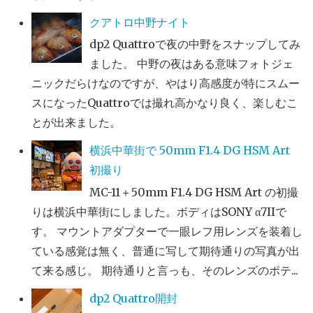
クアトロ中野ナイト
dp2 Quattroで夜の中野をスナップしてみ
ました。 中野の夜はある意味フォトジェ
ニックだらけなのですが、やはり高感度が特にスムー
スになったQuattroでは撮れ高かなり良く、楽しむこ
とが出来ました。
横浜中華街で 50mm F1.4 DG HSM Art
初撮り
MC-11＋50mm F1.4 DG HSM Art の初撮
りは横浜中華街にしました。ボディはSONY α7IIで
す。 マウントアダプターで一眼レフ用レンズを装着し
ている感覚は無く、普通に写して期待通りの写真が出
て来る感じ。 期待通りと言っも、そのレンズのポテ...
dp2 Quattro開封