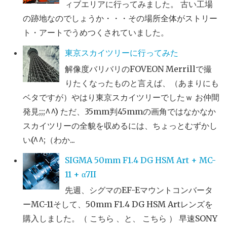
ィブエリアに行ってみました。 古い工場
の跡地なのでしょうか・・・その場所全体がストリー
ト・アートでうめつくされていました。
東京スカイツリーに行ってみた
解像度バリバリのFOVEON Merrillで撮
りたくなったものと言えば、（あまりにも
ベタですが）やはり東京スカイツリーでしたｗ お仲間
発見;;;^^) ただ、35mm判45mmの画角ではなかなか
スカイツリーの全貌を収めるには、ちょっとむずかし
い(^^;（わか...
SIGMA 50mm F1.4 DG HSM Art + MC-
11 + α7II
先週、シグマのEF-Eマウントコンバータ
ーMC-11そして、50mm F1.4 DG HSM Artレンズを
購入しました。（ こちら 、と、 こちら ） 早速SONY