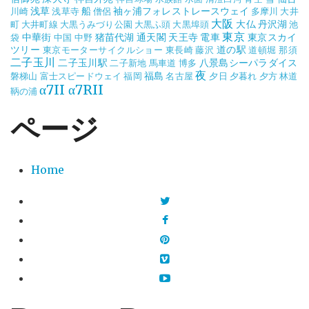
浅草
船
袖ヶ浦フォレストレースウェイ
川崎
浅草寺
僧侶
多摩川
大井
大阪
大仏
丹沢湖
町
大井町線
大黒うみづり公園
大黒ふ頭
大黒埠頭
池
東京
中華街
猪苗代湖
通天閣
天王寺
電車
東京スカイ
袋
中国
中野
ツリー
道の駅
東京モーターサイクルショー
東長崎
藤沢
道頓堀
那須
二子玉川
二子玉川駅
八景島シーパラダイス
二子新地
馬車道
博多
夜
福島
磐梯山
富士スピードウェイ
福岡
名古屋
夕日
夕暮れ
夕方
林道
α7II
α7RII
鞆の浦
ページ
Home