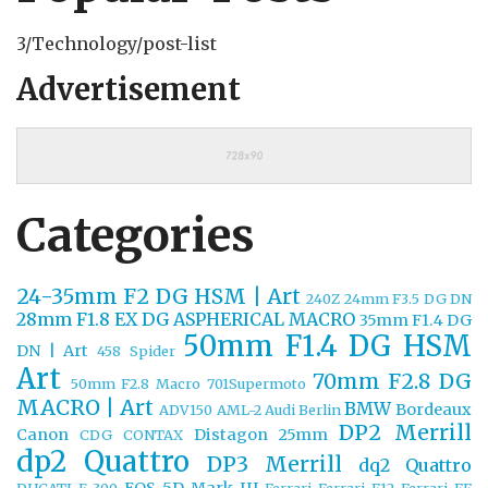
3/Technology/post-list
Advertisement
Categories
24-35mm F2 DG HSM | Art
240Z
24mm F3.5 DG DN
28mm F1.8 EX DG ASPHERICAL MACRO
35mm F1.4 DG
50mm F1.4 DG HSM
DN | Art
458 Spider
Art
70mm F2.8 DG
50mm F2.8 Macro
701Supermoto
MACRO | Art
BMW
Bordeaux
ADV150
AML-2
Audi
Berlin
DP2 Merrill
Canon
Distagon 25mm
CDG
CONTAX
dp2 Quattro
DP3 Merrill
dq2 Quattro