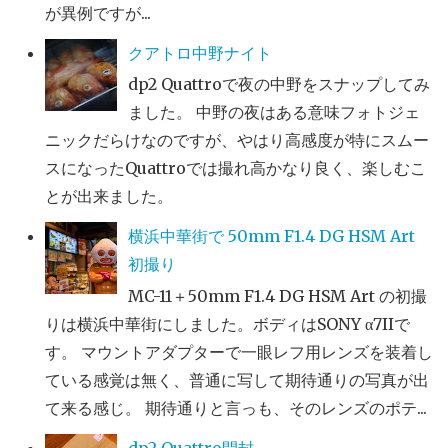
が異例ですが...
クアトロ中野ナイト
dp2 Quattroで夜の中野をスナップしてみ
ました。 中野の夜はある意味フォトジェ
ニックだらけなのですが、やはり高感度が特にスムー
スになったQuattroでは撮れ高かなり良く、楽しむこ
とが出来ました。
横浜中華街で 50mm F1.4 DG HSM Art
初撮り
MC-11＋50mm F1.4 DG HSM Art の初撮
りは横浜中華街にしました。ボディはSONY α7IIで
す。 マウントアダプターで一眼レフ用レンズを装着し
ている感覚は無く、普通に写して期待通りの写真が出
て来る感じ。 期待通りと言っも、そのレンズのポテ...
dp2 Quattro開封