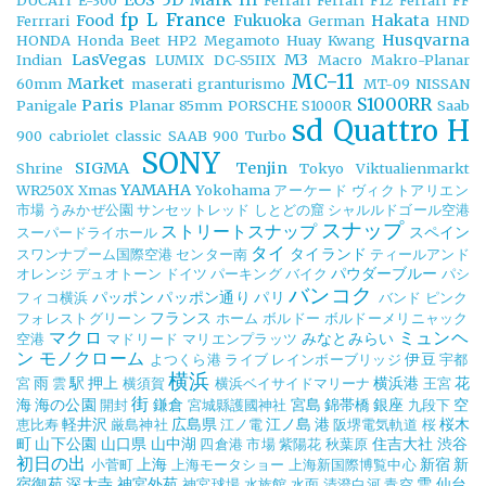
EOS 5D Mark III
DUCATI
E-300
Ferrari
Ferrari F12
Ferrari FF
fp L
France
Food
Fukuoka
Hakata
Ferrrari
German
HND
Husqvarna
HONDA
Honda Beet
HP2 Megamoto
Huay Kwang
LasVegas
M3
Indian
LUMIX DC-S5IIX
Macro
Makro-Planar
MC-11
Market
60mm
maserati granturismo
MT-09
NISSAN
S1000RR
Paris
Panigale
Planar 85mm
PORSCHE
S1000R
Saab
sd Quattro H
900 cabriolet classic
SAAB 900 Turbo
SONY
SIGMA
Tenjin
Shrine
Tokyo
Viktualienmarkt
YAMAHA
WR250X
Xmas
Yokohama
アーケード
ヴィクトアリエン
市場
うみかぜ公園
サンセットレッド
しとどの窟
シャルルドゴール空港
スナップ
ストリートスナップ
スペイン
スーパードライホール
タイ
タイランド
スワンナプーム国際空港
センター南
ティールアンド
パウダーブルー
オレンジ
デュオトーン
ドイツ
パーキング
バイク
パシ
バンコク
パッポン
パッポン通り
パリ
フィコ横浜
バンド
ピンク
フランス
フォレストグリーン
ホーム
ボルドー
ボルドーメリニャック
マクロ
ミュンヘ
みなとみらい
空港
マドリード
マリエンプラッツ
ン
モノクローム
伊豆
よつくら港
ライブ
レインボーブリッジ
宇都
横浜
雨
駅
押上
横浜港
花
宮
雲
横須賀
横浜ベイサイドマリーナ
王宮
街
海
海の公園
鎌倉
宮島
錦帯橋
銀座
空
開封
宮城縣護國神社
九段下
軽井沢
広島県
江ノ島
港
桜木
恵比寿
厳島神社
江ノ電
阪堺電気軌道
桜
町
山下公園
山口県
山中湖
住吉大社
渋谷
四倉港
市場
紫陽花
秋葉原
初日の出
上海
新宿
新
小菅町
上海モータショー
上海新国際博覧中心
宿御苑
深大寺
神宮外苑
雪
仙台
神宮球場
水族館
水面
清澄白河
青空