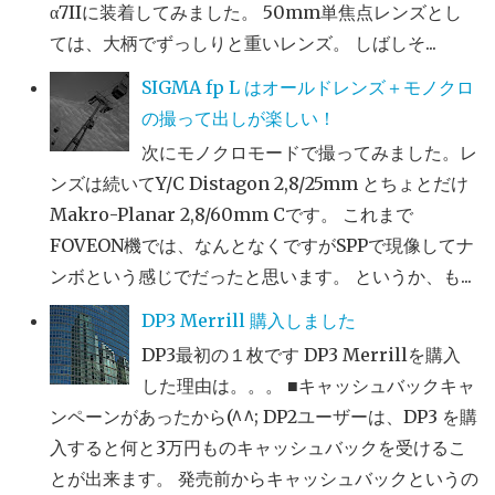
α7IIに装着してみました。 50mm単焦点レンズとし
ては、大柄でずっしりと重いレンズ。 しばしそ...
SIGMA fp L はオールドレンズ＋モノクロ
の撮って出しが楽しい！
次にモノクロモードで撮ってみました。レ
ンズは続いてY/C Distagon 2,8/25mm とちょとだけ
Makro-Planar 2,8/60mm Cです。 これまで
FOVEON機では、なんとなくですがSPPで現像してナ
ンボという感じでだったと思います。 というか、も...
DP3 Merrill 購入しました
DP3最初の１枚です DP3 Merrillを購入
した理由は。。。 ■キャッシュバックキャ
ンペーンがあったから(^^; DP2ユーザーは、DP3 を購
入すると何と3万円ものキャッシュバックを受けるこ
とが出来ます。 発売前からキャッシュバックというの