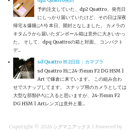
予約注文していた、dp2 Quattro、発売日
にしっかり届いていたけど、その日は深夜
帰宅＆爆睡;;;^^) 本日、開封となしました。 カメラの
キタムラから届いたダンボール箱は意外に大きいかっ
た。 そして、dpq Quattroの箱と対面。 コンパクト
デ...
sd Quattro H 2日目：カマブラ
sd Quattro Hに24-35mm F2 DG HSM |
Art で鎌倉に来ています。 この組み合わ
せでスナップしてます。 スナップ用のカメラとしては
大型な部類(^^;に入ると思いますが、24-35mm F2
DG HSM | Artレンズは意外と重...
Copyright ©
2026
シグマニアックス
| Powered by