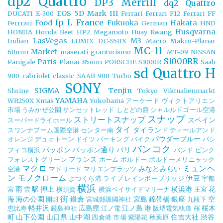
dp2 Quattro
DP3 Merrill
dq2 Quattro
EOS 5D Mark III
DUCATI
E-300
Ferrari
Ferrari F12
Ferrari FF
fp L
France
Food
Fukuoka
Hakata
Ferrrari
German
HND
Husqvarna
HONDA
Honda Beet
HP2 Megamoto
Huay Kwang
LasVegas
M3
Indian
LUMIX DC-S5IIX
Macro
Makro-Planar
MC-11
Market
60mm
maserati granturismo
MT-09
NISSAN
S1000RR
Paris
Panigale
Planar 85mm
PORSCHE
S1000R
Saab
sd Quattro H
900 cabriolet classic
SAAB 900 Turbo
SONY
SIGMA
Tenjin
Shrine
Tokyo
Viktualienmarkt
YAMAHA
WR250X
Xmas
Yokohama
アーケード
ヴィクトアリエン
市場
うみかぜ公園
サンセットレッド
しとどの窟
シャルルドゴール空港
スナップ
ストリートスナップ
スペイン
スーパードライホール
タイ
タイランド
スワンナプーム国際空港
センター南
ティールアンド
パウダーブルー
オレンジ
デュオトーン
ドイツ
パーキング
バイク
パシ
バンコク
パッポン
パッポン通り
パリ
フィコ横浜
バンド
ピンク
フランス
フォレストグリーン
ホーム
ボルドー
ボルドーメリニャック
マクロ
ミュンヘ
みなとみらい
空港
マドリード
マリエンプラッツ
ン
モノクローム
伊豆
よつくら港
ライブ
レインボーブリッジ
宇都
横浜
雨
駅
押上
横浜港
花
宮
雲
横須賀
横浜ベイサイドマリーナ
王宮
街
海
海の公園
鎌倉
宮島
錦帯橋
銀座
空
開封
宮城縣護國神社
九段下
軽井沢
広島県
江ノ島
港
桜木
恵比寿
厳島神社
江ノ電
阪堺電気軌道
桜
町
山下公園
山口県
山中湖
住吉大社
渋谷
四倉港
市場
紫陽花
秋葉原