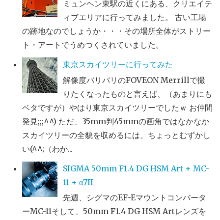
ミュンヘン東駅の近くにある、クリエイテ
ィブエリアに行ってみました。 古い工場
の跡地なのでしょうか・・・その場所全体がストリー
ト・アートでうめつくされていました。
東京スカイツリーに行ってみた
解像度バリバリのFOVEON Merrillで撮
りたくなったものと言えば、（あまりにも
ベタですが）やはり東京スカイツリーでしたｗ お仲間
発見;;;^^) ただ、35mm判45mmの画角ではなかなか
スカイツリーの全貌を収めるには、ちょっとむずかし
い(^^;（わか...
SIGMA 50mm F1.4 DG HSM Art + MC-
11 + α7II
先週、シグマのEF-Eマウントコンバータ
ーMC-11そして、50mm F1.4 DG HSM Artレンズを