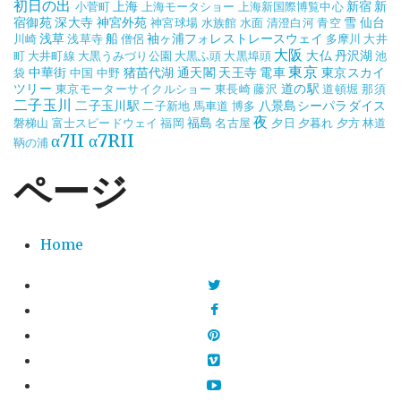
初日の出
上海
新宿
新
小菅町
上海モータショー
上海新国際博覧中心
宿御苑
深大寺
神宮外苑
雪
仙台
神宮球場
水族館
水面
清澄白河
青空
浅草
船
袖ヶ浦フォレストレースウェイ
川崎
浅草寺
僧侶
多摩川
大井
大阪
大仏
丹沢湖
町
大井町線
大黒うみづり公園
大黒ふ頭
大黒埠頭
池
東京
中華街
猪苗代湖
通天閣
天王寺
電車
東京スカイ
袋
中国
中野
ツリー
道の駅
東京モーターサイクルショー
東長崎
藤沢
道頓堀
那須
二子玉川
二子玉川駅
八景島シーパラダイス
二子新地
馬車道
博多
夜
福島
磐梯山
富士スピードウェイ
福岡
名古屋
夕日
夕暮れ
夕方
林道
α7II
α7RII
鞆の浦
ページ
Home