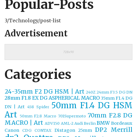
Popular-Posts
3/Technology/post-list
Advertisement
Categories
24-35mm F2 DG HSM | Art
240Z
24mm F3.5 DG DN
28mm F1.8 EX DG ASPHERICAL MACRO
35mm F1.4 DG
50mm F1.4 DG HSM
DN | Art
458 Spider
Art
70mm F2.8 DG
50mm F2.8 Macro
701Supermoto
MACRO | Art
BMW
Bordeaux
ADV150
AML-2
Audi
Berlin
DP2 Merrill
Canon
Distagon 25mm
CDG
CONTAX