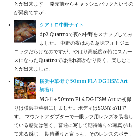
とが出来ます。 発売前からキャッシュバックというの
が異例ですが...
クアトロ中野ナイト
dp2 Quattroで夜の中野をスナップしてみ
ました。 中野の夜はある意味フォトジェ
ニックだらけなのですが、やはり高感度が特にスムー
スになったQuattroでは撮れ高かなり良く、楽しむこ
とが出来ました。
横浜中華街で 50mm F1.4 DG HSM Art
初撮り
MC-11＋50mm F1.4 DG HSM Art の初撮
りは横浜中華街にしました。ボディはSONY α7IIで
す。 マウントアダプターで一眼レフ用レンズを装着し
ている感覚は無く、普通に写して期待通りの写真が出
て来る感じ。 期待通りと言っも、そのレンズのポテ...